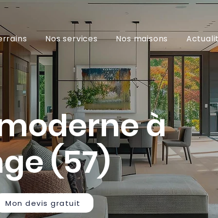
errains
Nos services
Nos maisons
Actuali
 moderne à
ge (57)
Mon devis gratuit