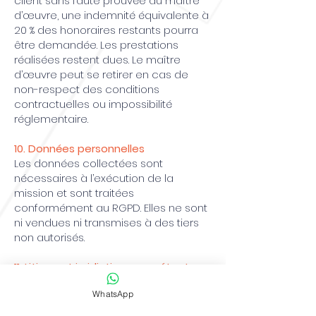
client sans faute prouvée du maître
d’œuvre, une indemnité équivalente à
20 % des honoraires restants pourra
être demandée. Les prestations
réalisées restent dues. Le maître
d’œuvre peut se retirer en cas de
non-respect des conditions
contractuelles ou impossibilité
réglementaire.
10. Données personnelles
Les données collectées sont
nécessaires à l’exécution de la
mission et sont traitées
conformément au RGPD. Elles ne sont
ni vendues ni transmises à des tiers
non autorisés.
11. Litiges et juridiction compétente
En cas de litige, les parties
WhatsApp
conviennent de tenter une
conciliation amiable préalable. À