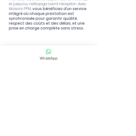
et jusqu’au nettoyage avant réception. Avec
Maisons PPM,
vous bénéficiez d’un service
intégré où chaque prestation est
synchronisée pour garantir qualité,
respect des coûts et des délais, et une
prise en charge complète sans stress.
2. Pourquoi faire appel à Maisons PPM
plutôt qu’à plusieurs artisans isolés ?
WhatsApp
Vous voulez éviter la course contre la
montre entre maçons, électriciens et
menuisiers ?
Chez Maisons PPM, nous
sommes votre unique interlocuteur pour
l’ensemble du chantier. De la préparation du
terrain à la touche finale de peinture,
nous
coordonnons chaque corps de métier,
anticipons les imprévus et veillons au
respect des délais.
Vous
gagnez du
temps
, limitez les allers-retours et profitez
d’un chantier fluide, sans surcharge
administrative ni casse-tête d’organisation.
Commencez votre projet dès
maintenant en cliquant
ici